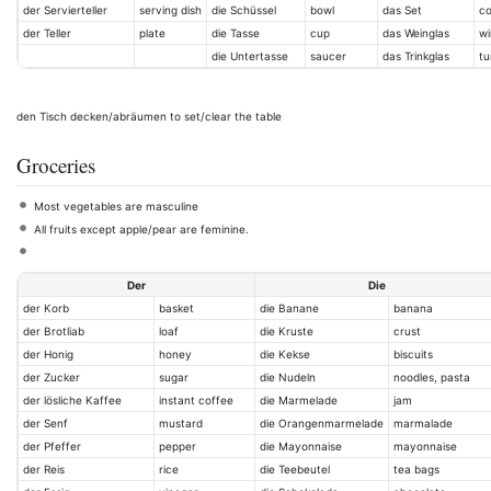
der Servierteller
serving dish
die Schüssel
bowl
das Set
co
der Teller
plate
die Tasse
cup
das Weinglas
wi
die Untertasse
saucer
das Trinkglas
tu
den Tisch decken/abräumen to set/clear the table
Groceries
Most vegetables are masculine
All fruits except apple/pear are feminine.
Der
Die
der Korb
basket
die Banane
banana
der Brotliab
loaf
die Kruste
crust
der Honig
honey
die Kekse
biscuits
der Zucker
sugar
die Nudeln
noodles, pasta
der lösliche Kaffee
instant coffee
die Marmelade
jam
der Senf
mustard
die Orangenmarmelade
marmalade
der Pfeffer
pepper
die Mayonnaise
mayonnaise
der Reis
rice
die Teebeutel
tea bags