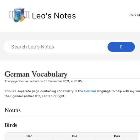
Leo's Notes
Dark 
German Vocabulary
This page was last edited on 30 December 2021, at 01:05.
This is a separate page containing vocabulary in the
German
language to help with my lea
their gender (either left, center, or right).
Nouns
Birds
Der
Die
Das