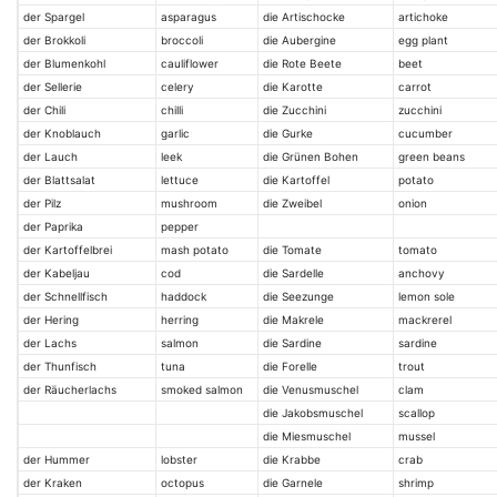
der Spargel
asparagus
die Artischocke
artichoke
der Brokkoli
broccoli
die Aubergine
egg plant
der Blumenkohl
cauliflower
die Rote Beete
beet
der Sellerie
celery
die Karotte
carrot
der Chili
chilli
die Zucchini
zucchini
der Knoblauch
garlic
die Gurke
cucumber
der Lauch
leek
die Grünen Bohen
green beans
der Blattsalat
lettuce
die Kartoffel
potato
der Pilz
mushroom
die Zweibel
onion
der Paprika
pepper
der Kartoffelbrei
mash potato
die Tomate
tomato
der Kabeljau
cod
die Sardelle
anchovy
der Schnellfisch
haddock
die Seezunge
lemon sole
der Hering
herring
die Makrele
mackrerel
der Lachs
salmon
die Sardine
sardine
der Thunfisch
tuna
die Forelle
trout
der Räucherlachs
smoked salmon
die Venusmuschel
clam
die Jakobsmuschel
scallop
die Miesmuschel
mussel
der Hummer
lobster
die Krabbe
crab
der Kraken
octopus
die Garnele
shrimp