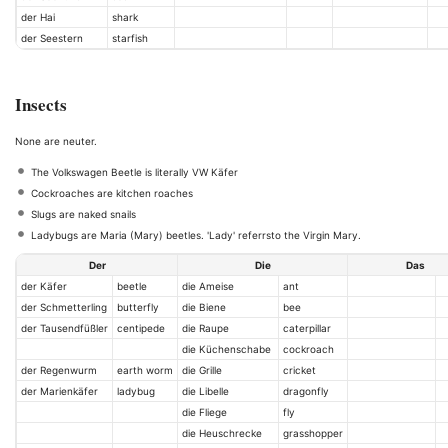
der Hai
shark
der Seestern
starfish
Insects
None are neuter.
The Volkswagen Beetle is literally VW Käfer
Cockroaches are kitchen roaches
Slugs are naked snails
Ladybugs are Maria (Mary) beetles. 'Lady' referrsto the Virgin Mary.
Der
Die
Das
der Käfer
beetle
die Ameise
ant
der Schmetterling
butterfly
die Biene
bee
der Tausendfüßler
centipede
die Raupe
caterpillar
die Küchenschabe
cockroach
der Regenwurm
earth worm
die Grille
cricket
der Marienkäfer
ladybug
die Libelle
dragonfly
die Fliege
fly
die Heuschrecke
grasshopper