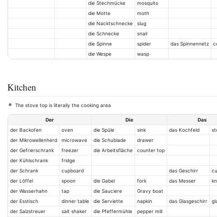
die Stechmücke
mosquito
die Motte
moth
die Nacktschnecke
slug
die Schnecke
snail
die Spinne
spider
das Spinnennetz
c
die Wespe
wasp
Kitchen
The stove top is literally the cooking area
Der
Die
Das
der Backofen
oven
die Spüle
sink
das Kochfeld
st
der Mikrowellenherd
microwave
die Schublade
drawer
der Gefrierschrank
freezer
die Arbeitsfläche
counter top
der Kühlschrank
fridge
der Schrank
cupboard
das Geschirr
cu
der Lōffel
spoon
die Gabel
fork
das Messer
kn
der Wasserhahn
tap
die Sauciere
Gravy boat
der Esstisch
dinner table
die Serviette
napkin
das Glasgeschirr
gl
der Salzstreuer
salt shaker
die Pfeffermühle
pepper mill