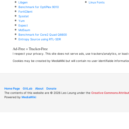
Libgen
Linux Fonts
Benchmark for OptiPlex 9010
FortiClient
Sysstat
Yum
Expect
Md5sum
Benchmark for Core2 Quad Q6600
Entropy Source using RTL-SDR
Ad-Free + Tracker-Free
I respect your privacy. This site does not serve ads, use trackers/analytics, or loa
Cookies may be created by MediaWiki but will contain no user identifiable informatio
Home Page
GitLab
About
Donate
The contents of this website are © 2026 Leo Leung under the
Creative Commons Attribut
Powered by
MediaWiki