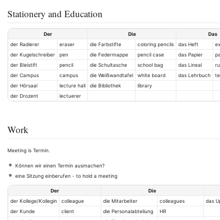
Stationery and Education
Der
Die
Das
der Radierer
eraser
die Farbstifte
coloring pencils
das Heft
e
der Kugelschreiber
pen
die Federmappe
pencil case
das Papier
p
der Bleistift
pencil
die Schultasche
school bag
das Lineal
ru
der Campus
campus
die Weiẞwandtafel
white board
das Lehrbuch
t
der Hörsaal
lecture hall
die Bibliothek
library
der Drozent
lectuerer
Work
Meeting is Termin.
Kŏnnen wir einen Termin ausmachen?
eine Sitzung einberufen - to hold a meeting
Der
Die
der Kollege/Kollegin
colleague
die Mitarbeiter
colleagues
das U
der Kunde
client
die Personalabteilung
HR