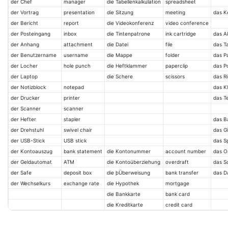
der Chef
manager
die Tabellenkalkulation
spreadsheet
der Vortrag
presentation
die Sitzung
meeting
das K
der Bericht
report
die Videokonferenz
video conference
der Posteingang
inbox
die Tintenpatrone
ink cartridge
das A
der Anhang
attachment
die Datei
file
das T
der Benutzername
username
die Mappe
folder
das P
der Locher
hole punch
die Heftklammer
paperclip
das P
der Laptop
die Schere
scissors
das R
der Notizblock
notepad
das K
der Drucker
printer
das T
der Scanner
scanner
der Hefter
stapler
das B
der Drehstuhl
swivel chair
das G
der USB-Stick
USB stick
das S
der Kontoauszug
bank statement
die Kontonummer
account number
das O
der Geldautomat
ATM
die Kontoüberziehung
overdraft
das S
der Safe
deposit box
die þÜberweisung
bank transfer
das D
der Wechselkurs
exchange rate
die Hypothek
mortgage
die Bankkarte
bank card
die Kreditkarte
credit card