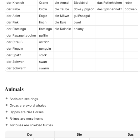
der Kranich
Crane
die Amsel
Blackbird
das Rotkehlchen
robin
der Rabe
Crow
die Taube
dove / pigeon
das Spinnennetz
cobweb
der Adler
Eagle
die Möwe
gull/seagull
der Fink
finch
die Eule
owel
der Flamingo
flamingo
die Kolonie
colony
der Papageitaucher
puffin
der Strauß
ostrich
der Pinguin
penguin
der Spatz
stork
der Schwan
swan
der Schwarm
swarm
Animals
Seals are sea dogs.
Orcas are sword whales
Hippos are Nile Horses
Rhinos are nose horns
Tortoises are shielded turtles
Der
Die
Das