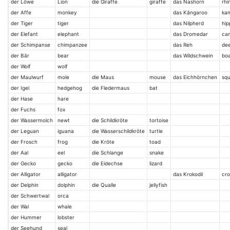
der Löwe
Lion
die Giraffe
giraffe
das Nashorn
rhi
der Affe
monkey
das Kăngaroo
ka
der Tiger
tiger
das Nilpherd
hi
der Elefant
elephant
das Dromedar
ca
der Schimpanse
chimpanzee
das Reh
de
der Băr
bear
das Wildschwein
bo
der Wolf
wolf
der Maulwurf
mole
die Maus
mouse
das Eichhörnchen
squ
der Igel
hedgehog
die Fledermaus
bat
der Hase
hare
der Fuchs
fox
der Wassermolch
newt
die Schildkröte
tortoise
der Leguan
iguana
die Wasserschildkröte
turtle
der Frosch
frog
die Kröte
toad
der Aal
eel
die Schlange
snake
der Gecko
gecko
die Eidechse
lizard
der Alligator
alligator
das Krokodil
cro
der Delphin
dolphin
die Qualle
jellyfish
der Schwertwal
orca
der Wal
whale
der Hummer
lobster
der Seehund
seal