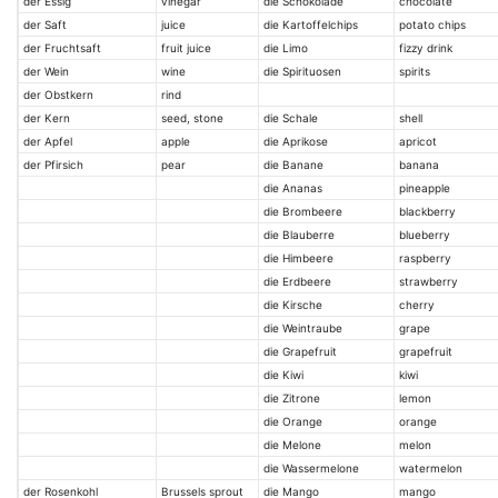
der Essig
vinegar
die Schokolade
chocolate
der Saft
juice
die Kartoffelchips
potato chips
der Fruchtsaft
fruit juice
die Limo
fizzy drink
der Wein
wine
die Spirituosen
spirits
der Obstkern
rind
der Kern
seed, stone
die Schale
shell
der Apfel
apple
die Aprikose
apricot
der Pfirsich
pear
die Banane
banana
die Ananas
pineapple
die Brombeere
blackberry
die Blauberre
blueberry
die Himbeere
raspberry
die Erdbeere
strawberry
die Kirsche
cherry
die Weintraube
grape
die Grapefruit
grapefruit
die Kiwi
kiwi
die Zitrone
lemon
die Orange
orange
die Melone
melon
die Wassermelone
watermelon
der Rosenkohl
Brussels sprout
die Mango
mango