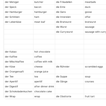
der Metzger
butcher
die Frikadellen
meatballs
der Speck
bacon
die Ente
duck
der Hamburger
hamburger
die Gans
goose
der Schinken
ham
die Innereien
offal
der Leberkäse
meat loaf
die Bratwurst
bratwurst
die Wurst
sausage
die Currywurst
sausage with curr
der Kakao
hot chocolate
der Kaffee
coffee
der Milschkaffee
coffee with milk
der Käse
cheese
die Rühreier
scrambled eggs
der Orangensaft
orange juice
der Tee
tea
die Suppe
soup
der Aperitif
aperitif
die Gänge
courses
der Digestif
after dinner drink
der Schokoladenkuchen
chocolate cake
der Wrap
wrap
die Obsttorte
fruit tart