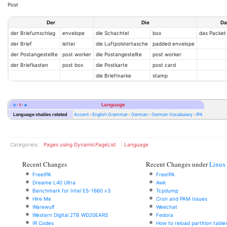
Post
Der
Die
Da
der Briefumschlag
envelope
die Schachtel
box
das Packet
der Brief
letter
die Luftpolstertasche
padded envelope
der Postangestellte
post worker
die Postangestellte
post worker
der Briefkasten
post box
die Postkarte
post card
die Briefmarke
stamp
v
t
e
Language
Language studies related
Accent
English Grammar
German
German Vocabulary
IPA
Categories
:
Pages using DynamicPageList
Language
Recent Changes
Recent Changes under
Linux
FreeIPA
FreeIPA
Dreame L40 Ultra
Awk
Benchmark for Intel E5-1660 v3
Tcpdump
Hire Me
Cron and PAM Issues
Warewulf
Weechat
Western Digital 2TB WD20EARS
Fedora
IR Codes
How to reload partition table